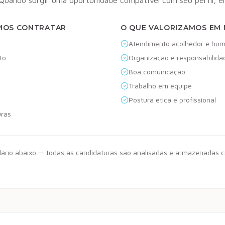
 Quando surgir uma oportunidade compatível com seu perfil, 
MOS CONTRATAR
O QUE VALORIZAMOS EM 
Atendimento acolhedor e hu
to
Organização e responsabilida
Boa comunicação
Trabalho em equipe
Postura ética e profissional
uras
ulário abaixo — todas as candidaturas são analisadas e armazenadas