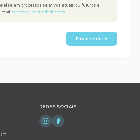
nálise em processos seletivos atuais ou futuros e
-mail
talentos@centrodedor.com
.
Enviar currículo
REDES SOCIAIS
com