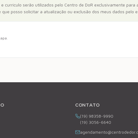
e currículo serão utilizados pelo Centro de DoR exclusivamente para a
 que posso solicitar a atualização ou exclusão dos meus dados pelo e
tapa.
ÃO
CONTATO
(19) 98358-9990
(19) 3056-6640
agendamento@centrodedor.