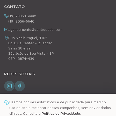
CONTATO
(19) 98358-9990
(19) 3056-6640
agendamento@centrodedor.com
Rua Nagib Miguel, 4105
Ed. Blue Center – 2º andar
Salas 28 e 29
São João da Boa Vista – SP
CEP 13874-439
REDES SOCIAIS
Usamos cookies estatísticos e de publicidade para medir o
uso do site e melhorar nossas campanhas, sem enviar dados
clínicos. Consulte a
Política de Privacidade
.
©
2026
Centro de DoR. Todos os direitos reservados.