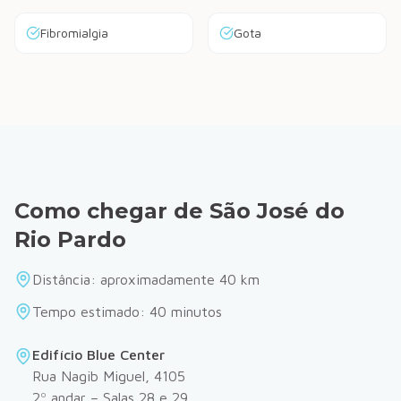
Fibromialgia
Gota
Como chegar de
São José do
Rio Pardo
Distância: aproximadamente
40
km
Tempo estimado:
40
minutos
Edifício Blue Center
Rua Nagib Miguel, 4105
2º andar – Salas 28 e 29