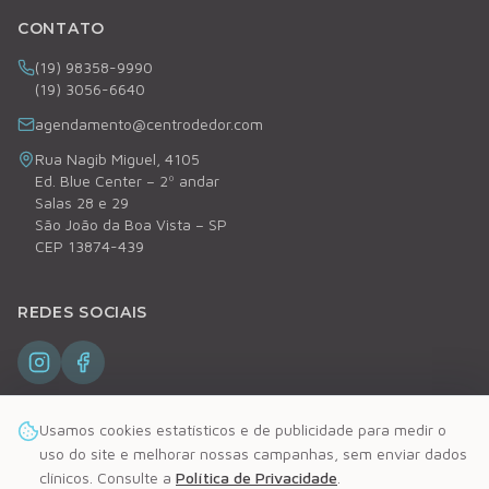
CONTATO
(19) 98358-9990
(19) 3056-6640
agendamento@centrodedor.com
Rua Nagib Miguel, 4105
Ed. Blue Center – 2º andar
Salas 28 e 29
São João da Boa Vista – SP
CEP 13874-439
REDES SOCIAIS
Usamos cookies estatísticos e de publicidade para medir o
uso do site e melhorar nossas campanhas, sem enviar dados
clínicos. Consulte a
Política de Privacidade
.
©
2026
Centro de DoR. Todos os direitos reservados.