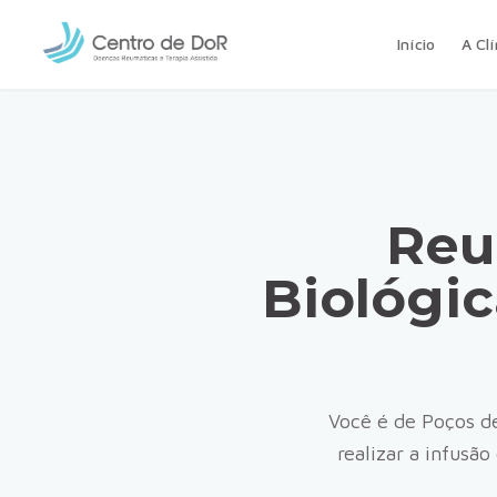
Início
A Clí
Reu
Biológi
Você é de
Poços d
realizar a infusã