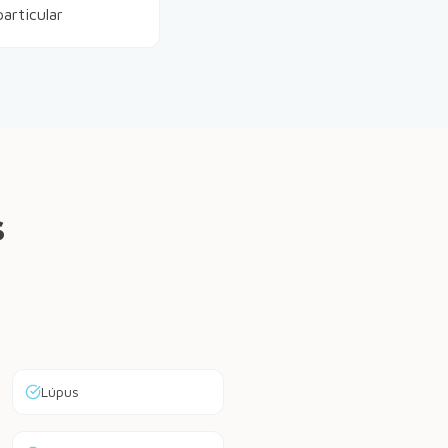
articular
s
Lúpus