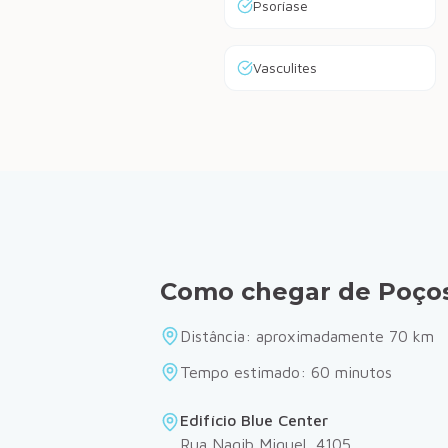
Psoríase
Vasculites
Como chegar de
Poços
Distância: aproximadamente
70
km
Tempo estimado:
60
minutos
Edifício Blue Center
Rua Nagib Miguel, 4105