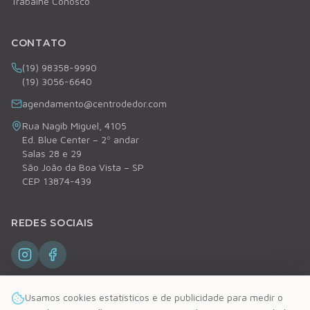
Trabalhe Conosco
CONTATO
(19) 98358-9990
(19) 3056-6640
agendamento@centrodedor.com
Rua Nagib Miguel, 4105
Ed. Blue Center – 2º andar
Salas 28 e 29
São João da Boa Vista – SP
CEP 13874-439
REDES SOCIAIS
Usamos cookies estatísticos e de publicidade para medir o